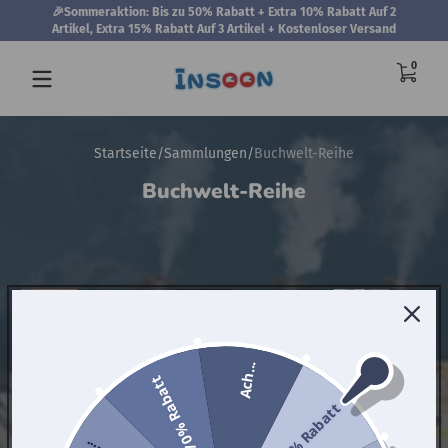
🎉Sommeraktion: Bis zu 50% Rabatt + Extra 10% Rabatt Auf 2
Zum Inhalt springen
Artikel, Extra 15% Rabatt Auf 3 Artikel + Kostenloser Versand
0 Artik
0
Startseite
Sammlungen
Buchwelt-Reihe
Buchwelt-Reihe
Hausbau-Reihe
Buchwelt-Reihe
Technik-
Ach...
70% Rabatt
10% Rabatt