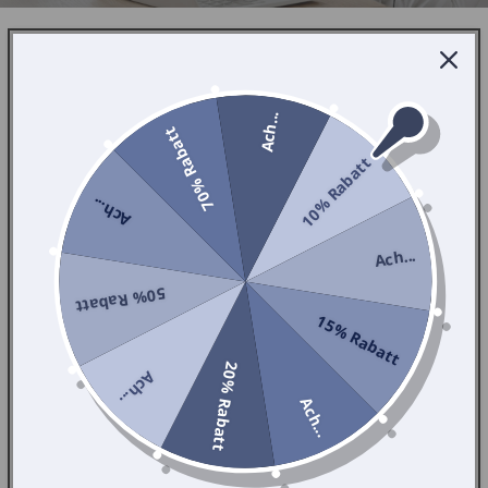
Wir sind gerne behilflich!
Ach...
70% Rabatt
Fragen oder Anliegen? Wir helfen gerne. Schreiben Sie uns
einfach eine Nachricht.
10% Rabatt
Ach...
Ach...
50% Rabatt
15% Rabatt
20% Rabatt
Ach...
Ach...
Absenden